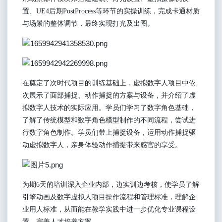
置
、
UE4
后期
PostProcess
等
环节的
实操训练，完成卡通材质
与场景的整体调节，最终实现打光及出图。
在奠定了次
时
代项目的训练基础上，虚拟数字人项目中依
次展示了面部捕捉、动作捕捉的方案与设备，并介绍了虚
拟数字人技术的实际应用。
学员们
学习了数字角色基础，
了解了传统模型和数字角色模型制作的不同流程，尝试进
行数字角色制作
。
学员们带上捕捉设备，运用动作捕捉驱
动虚拟数字人，亲身体验动作捕捉带来感官的享受。
为期
6
天的培训
深入企业内部，
边实训边
考核，
使
学员了解
引擎动画及数字虚拟人项目
操作流程和管理
标准
，理解企
业用人标准，从而能在教学实践中进一步优化专业课程设
置，完善人才培养方案。