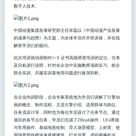
数字人技术。
中国动漫集团发展研究部主任宋磊以《中国动漫产业发展
的成果与趋势》为主题，为全体学员作开班讲座，并在线
解答学员们的疑问。
此次培训就动画制作
1+X
证书高级师资培训的定位、任务
及目标进行说明，针对在企业中实施教师顶岗实习、校企
联合实训、共建实训基地等问题进行纵深剖析。
在企业内训阶段
，
企业专家系统地为学员们讲解了引擎动
画的概念、制作流程、主流引擎介绍、适用群体与岗位、
任务流设计等，同时也为每位
学员
设计了任务节点。通过
项目的各节点任务
，
学员们
完成了
ZBrush
操作
、
UE4
界面
与常用操作
、
基础地形绘制、导入场景模型、上材质、使
用场景部件模块来搭建建筑
、
灯光
设置、
虚拟摄像机
设